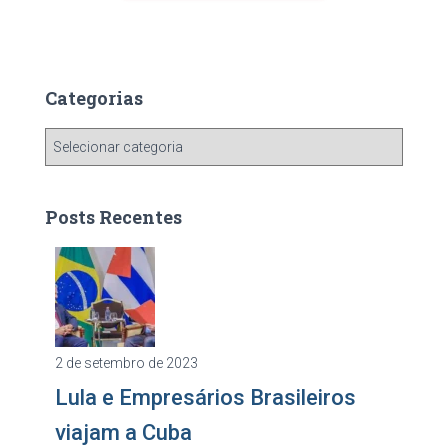
Categorias
C
a
t
e
Posts Recentes
g
o
r
i
a
s
2 de setembro de 2023
Lula e Empresários Brasileiros
viajam a Cuba