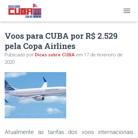
A
L
T
Voos para CUBA por R$ 2.529
E
R
pela Copa Airlines
N
A
Publicado por
Dicas sobre CUBA
em
17 de fevereiro de
R
2020
N
A
V
E
G
A
Ç
Ã
O
Atualmente as tarifas dos voos internacionais