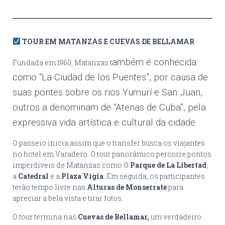
TOUR EM MATANZAS E CUEVAS DE BELLAMAR
ambém é conhecida
Fundada em 1960, Matanzas t
como “La Ciudad de los Puentes”, por causa de
suas pontes sobre os rios Yumurí e San Juan,
outros a denominam de “Atenas de Cuba”, pela
expressiva vida artística e cultural da cidade.
O passeio inicia assim que o transfer busca os viajantes
no hotel em Varadero. O tour panorâmico percorre pontos
imperdíveis de Matanzas como O
Parque de La Libertad
,
a
Catedral
e a
Plaza Vigía
. Em seguida, os participantes
terão tempo livre nas
Alturas de Monserrate
para
apreciar a bela vista e tirar fotos.
O tour termina nas
Cuevas de Bellamar,
um verdadeiro