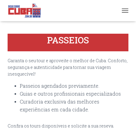
A
L
T
E
PASSEIOS
R
N
A
R
Garanta o seu tour e aproveite o melhor de Cuba. Conforto,
N
segurança e autenticidade para tornar sua viagem
A
V
inesquecível!
E
G
Passeios agendados previamente.
A
Guias e outros profissionais especializados
Ç
Curadoria exclusiva das melhores
Ã
O
experiências em cada cidade.
Confira os tours disponíveis e solicite a sua reseva.