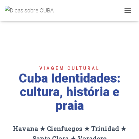
A
L
T
E
R
N
A
R
N
VIAGEM CULTURAL
A
Cuba Identidades:
V
E
G
cultura, história e
A
Ç
praia
Ã
O
Havana ★ Cienfuegos ★ Trinidad ★
Santa Clara ★ Varadero