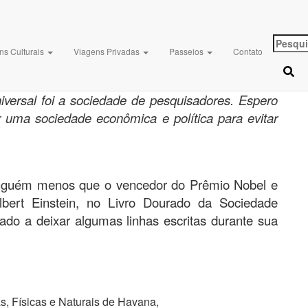
tein esteve em Cuba
Pesqui
ns Culturais
Viagens Privadas
Passeios
Contato
por:
e setembro de 2019
23 de setembro de 2019
iversal foi a sociedade de pesquisadores. Espero
 uma sociedade econômica e política para evitar
ninguém menos que o vencedor do Prêmio Nobel e
lbert Einstein, no Livro Dourado da Sociedade
ado a deixar algumas linhas escritas durante sua
s, Físicas e Naturais de Havana,