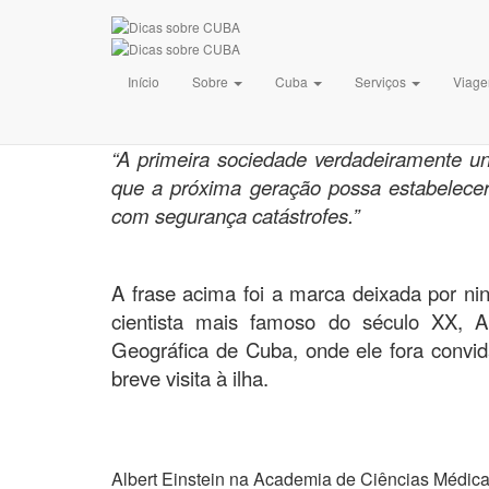
O dia em que Eins
Início
Sobre
Cuba
Serviços
Viage
Publicado por
em
23 d
Dicas sobre Cuba
“A primeira sociedade verdadeiramente un
que a próxima geração possa estabelecer
com segurança catástrofes.”
A frase acima foi a marca deixada por 
cientista mais famoso do século XX, A
Geográfica de Cuba, onde ele fora convid
breve visita à ilha.
.
Albert Einstein na Academia de Ciências Médica