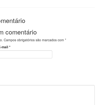
omentário
m comentário
o.
Campos obrigatórios são marcados com
*
E-mail
*