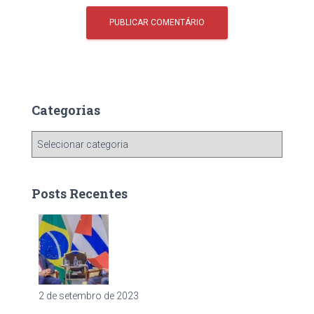
Categorias
C
a
t
e
Posts Recentes
g
o
r
i
a
s
2 de setembro de 2023