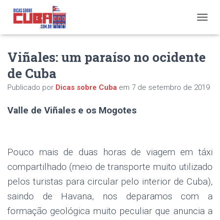
A
L
T
Viñales: um paraíso no ocidente
E
R
de Cuba
N
A
Publicado por
Dicas sobre Cuba
em
7 de setembro de 2019
R
N
Valle de Viñales e os Mogotes
A
V
E
G
A
Pouco mais de duas horas de viagem em táxi
Ç
Ã
compartilhado (meio de transporte muito utilizado
O
pelos turistas para circular pelo interior de Cuba),
saindo de Havana, nos deparamos com a
formação geológica muito peculiar que anuncia a