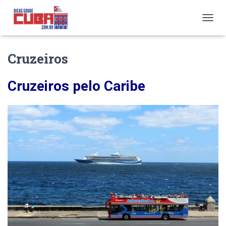
A
L
T
Cruzeiros
E
R
N
Cruzeiros pelo Caribe
A
R
N
A
V
E
G
A
Ç
Ã
O